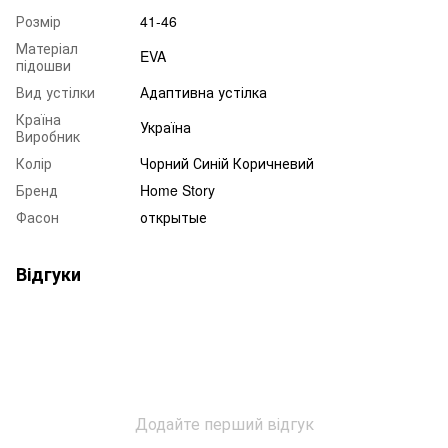
Розмір
41-46
Матеріал
EVA
підошви
Вид устілки
Адаптивна устілка
Країна
Україна
Виробник
Колір
Чорний Синій Коричневий
Бренд
Home Story
Фасон
открытые
Відгуки
Додайте перший відгук