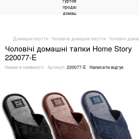
Домашнє взуття
Чоловіче домашнє взуття
Чоловічі дома
Чоловічі домашні тапки Home Story
220077-E
Немає в наявності
Артикул:
220077-E
Написати відгук