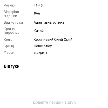
Розмір
41-46
Матеріал
EVA
підошви
Вид устілки
Адаптивна устілка
Країна
Китай
Виробник
Колір
Коричневий Синій Сірий
Бренд
Home Story
Фасон
відкриті
Відгуки
Додайте перший відгук