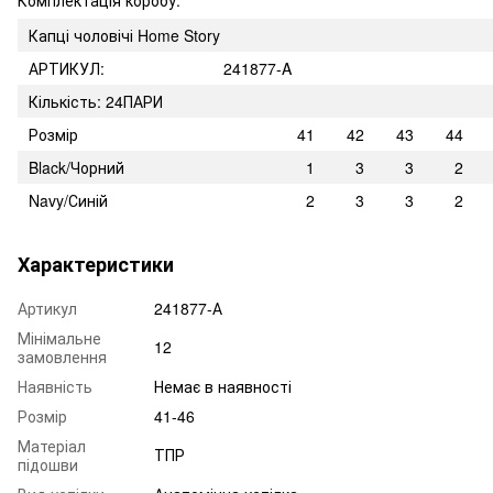
Капці чоловічі Home Story
АРТИКУЛ:
241877-A
Кількість: 24ПАРИ
Розмір
41
42
43
44
Black/Чорний
1
3
3
2
Navy/Синій
2
3
3
2
Характеристики
Артикул
241877-А
Мінімальне
12
замовлення
Наявність
Немає в наявності
Розмір
41-46
Матеріал
ТПР
підошви