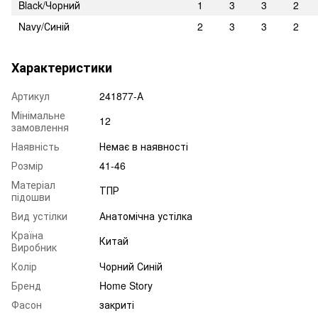
Black/Чорний
1
3
3
2
Navy/Синій
2
3
3
2
Характеристики
Артикул
241877-А
Мінімальне
12
замовлення
Наявність
Немає в наявності
Розмір
41-46
Матеріал
ТПР
підошви
Вид устілки
Анатомічна устілка
Країна
Китай
Виробник
Колір
Чорний Синій
Бренд
Home Story
Фасон
закриті