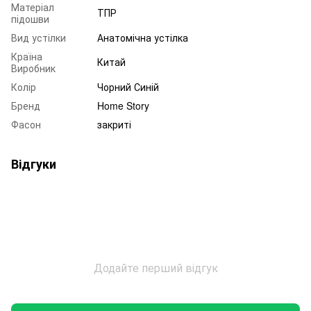
Матеріал
ТПР
підошви
Вид устілки
Анатомічна устілка
Країна
Китай
Виробник
Колір
Чорний Синій
Бренд
Home Story
Фасон
закриті
Відгуки
Додайте перший відгук