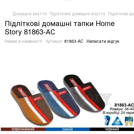
Домашнє взуття
Підліткове домашнє взуття
Підліткові 
Підліткові домашні тапки Home
Story 81863-АС
Немає в наявності
Артикул:
81863-АС
Написати відгук