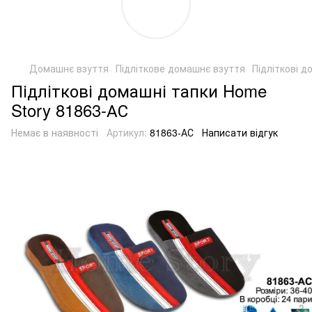
Домашнє взуття
Підліткове домашнє взуття
Підліткові 
Підліткові домашні тапки Home
Story 81863-АС
Немає в наявності
Артикул:
81863-АС
Написати відгук