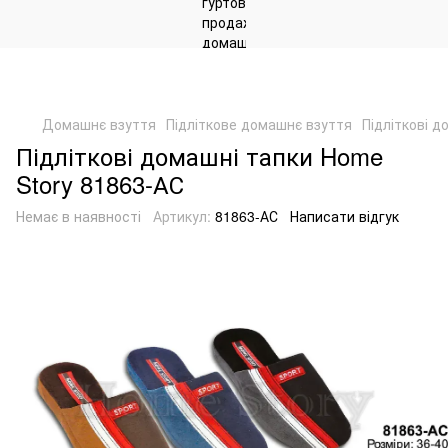
Домашнє взуття
Підліткове домашнє взуття
Підліткові 
Підліткові домашні тапки Home
Story 81863-АС
Немає в наявності
Артикул:
81863-АС
Написати відгук