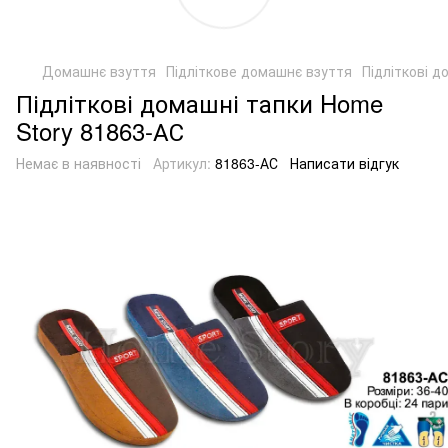
Домашнє взуття
Підліткове домашнє взуття
Підліткові 
Підліткові домашні тапки Home
Story 81863-АС
Немає в наявності
Артикул:
81863-АС
Написати відгук