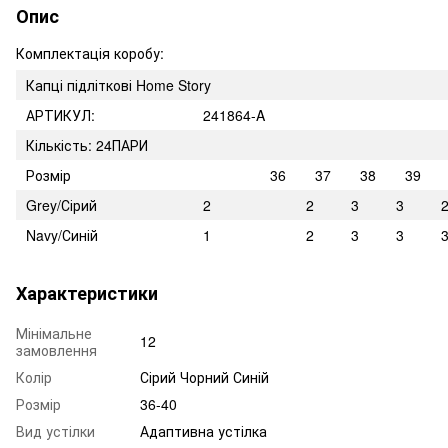
Опис
Комплектація коробу:
Капці підліткові Home Story
АРТИКУЛ:
241864-A
Кількість: 24ПАРИ
Розмір
36
37
38
39
Grey/Сірий
2
2
3
3
Navy/Синій
1
2
3
3
Характеристики
Мінімальне
12
замовлення
Колір
Сірий Чорний Синій
Розмір
36-40
Вид устілки
Адаптивна устілка