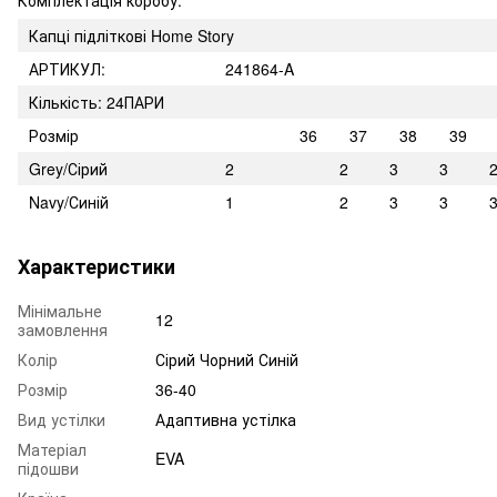
Капці підліткові Home Story
АРТИКУЛ:
241864-A
Кількість: 24ПАРИ
Розмір
36
37
38
39
Grey/Сірий
2
2
3
3
Navy/Синій
1
2
3
3
Характеристики
Мінімальне
12
замовлення
Колір
Сірий Чорний Синій
Розмір
36-40
Вид устілки
Адаптивна устілка
Матеріал
EVA
підошви