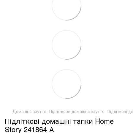
Домашнє взуття
Підліткове домашнє взуття
Підліткові д
Підліткові домашні тапки Home
Story 241864-А