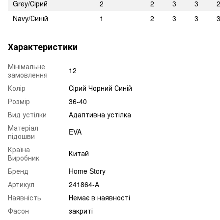
Grey/Сірий
2
2
3
3
Navy/Синій
1
2
3
3
Характеристики
Мінімальне
12
замовлення
Колір
Сірий Чорний Синій
Розмір
36-40
Вид устілки
Адаптивна устілка
Матеріал
EVA
підошви
Країна
Китай
Виробник
Бренд
Home Story
Артикул
241864-А
Наявність
Немає в наявності
Фасон
закриті