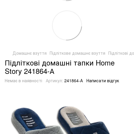
Домашнє взуття
Підліткове домашнє взуття
Підліткові д
Підліткові домашні тапки Home
Story 241864-А
Немає в наявності
Артикул:
241864-А
Написати відгук