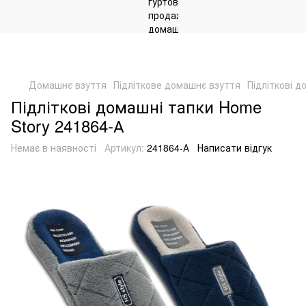
Домашнє взуття
Підліткове домашнє взуття
Підліткові д
Підліткові домашні тапки Home
Story 241864-А
Немає в наявності
Артикул:
241864-А
Написати відгук