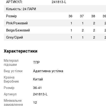
АРТИКУЛ:
241813-L
Кількість: 24 ПАРИ
Розмір
36
37
38
3
Pink/Рожевий
1
1
2
Beige/Бежевий
1
2
2
Grey/Сірий
1
1
2
Характеристики
Матеріал
ТПР
підошви
Вид устілки
Адаптивна устілка
Країна
Китай
Виробник
Розмір
36-41
Артикул
241813-L
Мінімальне
12
замовлення