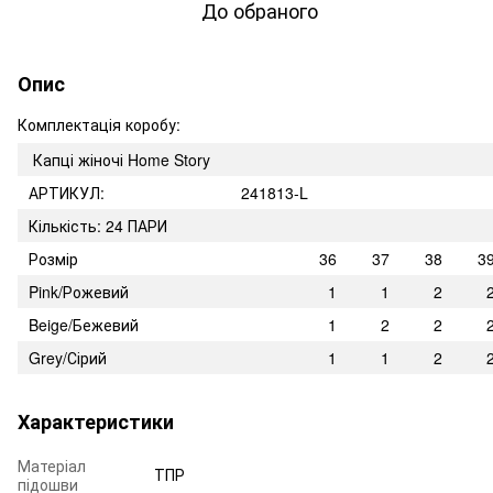
До обраного
Опис
Комплектація коробу:
Капці жіночі Home Story
АРТИКУЛ:
241813-L
Кількість: 24 ПАРИ
Розмір
36
37
38
3
Pink/Рожевий
1
1
2
Beige/Бежевий
1
2
2
Grey/Сірий
1
1
2
Характеристики
Матеріал
ТПР
підошви