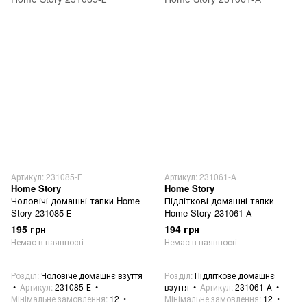
Артикул: 231085-Е
Артикул: 231061-А
Home Story
Home Story
Чоловічі домашні тапки Home
Підліткові домашні тапки
Story 231085-Е
Home Story 231061-А
195 грн
194 грн
Немає в наявності
Немає в наявності
Розділ
Чоловіче домашнє взуття
Розділ
Підліткове домашнє
Артикул
231085-Е
взуття
Артикул
231061-А
Мінімальне замовлення
12
Мінімальне замовлення
12